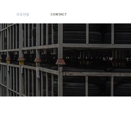
보유현황
CONTACT