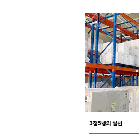
3정5행의 실천